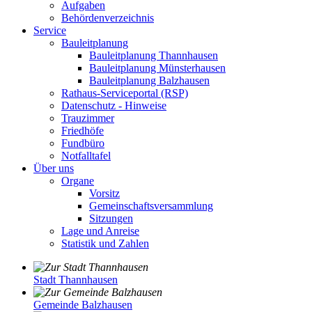
Aufgaben
Behördenverzeichnis
Service
Bauleitplanung
Bauleitplanung Thannhausen
Bauleitplanung Münsterhausen
Bauleitplanung Balzhausen
Rathaus-Serviceportal (RSP)
Datenschutz - Hinweise
Trauzimmer
Friedhöfe
Fundbüro
Notfalltafel
Über uns
Organe
Vorsitz
Gemeinschaftsversammlung
Sitzungen
Lage und Anreise
Statistik und Zahlen
Stadt Thannhausen
Gemeinde Balzhausen