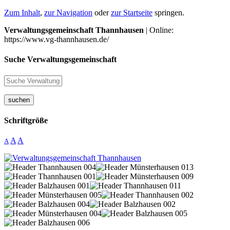
Zum Inhalt
,
zur Navigation
oder
zur Startseite
springen.
Verwaltungsgemeinschaft Thannhausen
| Online:
https://www.vg-thannhausen.de/
Suche Verwaltungsgemeinschaft
suchen
Schriftgröße
A
A
A