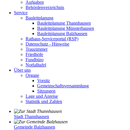
Aufgaben
Behördenverzeichnis
Service
Bauleitplanung
Bauleitplanung Thannhausen
Bauleitplanung Münsterhausen
Bauleitplanung Balzhausen
Rathaus-Serviceportal (RSP)
Datenschutz - Hinweise
Trauzimmer
Friedhöfe
Fundbüro
Notfalltafel
Über uns
Organe
Vorsitz
Gemeinschaftsversammlung
Sitzungen
Lage und Anreise
Statistik und Zahlen
Stadt Thannhausen
Gemeinde Balzhausen