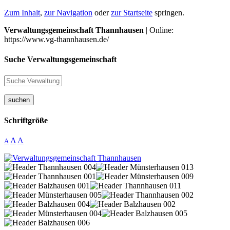
Zum Inhalt
,
zur Navigation
oder
zur Startseite
springen.
Verwaltungsgemeinschaft Thannhausen
| Online:
https://www.vg-thannhausen.de/
Suche Verwaltungsgemeinschaft
suchen
Schriftgröße
A
A
A