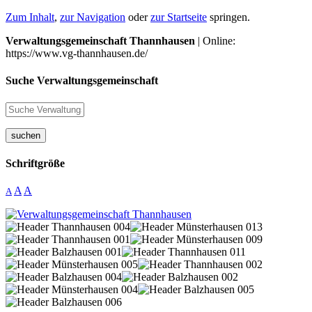
Zum Inhalt
,
zur Navigation
oder
zur Startseite
springen.
Verwaltungsgemeinschaft Thannhausen
| Online:
https://www.vg-thannhausen.de/
Suche Verwaltungsgemeinschaft
suchen
Schriftgröße
A
A
A