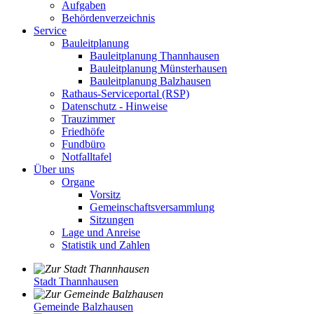
Aufgaben
Behördenverzeichnis
Service
Bauleitplanung
Bauleitplanung Thannhausen
Bauleitplanung Münsterhausen
Bauleitplanung Balzhausen
Rathaus-Serviceportal (RSP)
Datenschutz - Hinweise
Trauzimmer
Friedhöfe
Fundbüro
Notfalltafel
Über uns
Organe
Vorsitz
Gemeinschaftsversammlung
Sitzungen
Lage und Anreise
Statistik und Zahlen
Stadt Thannhausen
Gemeinde Balzhausen