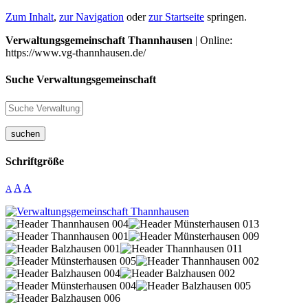
Zum Inhalt
,
zur Navigation
oder
zur Startseite
springen.
Verwaltungsgemeinschaft Thannhausen
| Online:
https://www.vg-thannhausen.de/
Suche Verwaltungsgemeinschaft
suchen
Schriftgröße
A
A
A