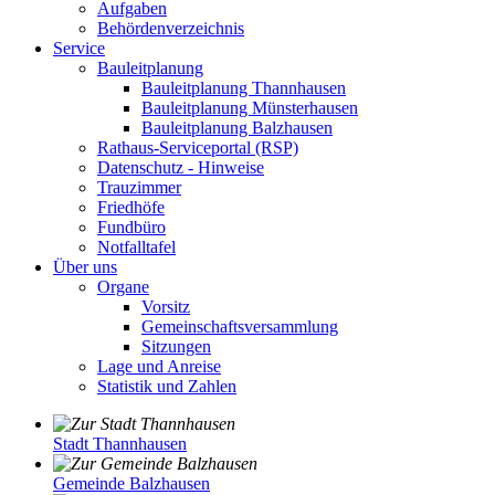
Aufgaben
Behördenverzeichnis
Service
Bauleitplanung
Bauleitplanung Thannhausen
Bauleitplanung Münsterhausen
Bauleitplanung Balzhausen
Rathaus-Serviceportal (RSP)
Datenschutz - Hinweise
Trauzimmer
Friedhöfe
Fundbüro
Notfalltafel
Über uns
Organe
Vorsitz
Gemeinschaftsversammlung
Sitzungen
Lage und Anreise
Statistik und Zahlen
Stadt Thannhausen
Gemeinde Balzhausen