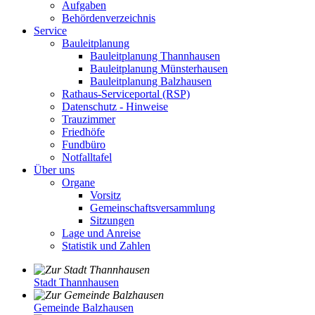
Aufgaben
Behördenverzeichnis
Service
Bauleitplanung
Bauleitplanung Thannhausen
Bauleitplanung Münsterhausen
Bauleitplanung Balzhausen
Rathaus-Serviceportal (RSP)
Datenschutz - Hinweise
Trauzimmer
Friedhöfe
Fundbüro
Notfalltafel
Über uns
Organe
Vorsitz
Gemeinschaftsversammlung
Sitzungen
Lage und Anreise
Statistik und Zahlen
Stadt Thannhausen
Gemeinde Balzhausen