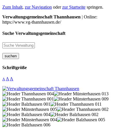
Zum Inhalt
,
zur Navigation
oder
zur Startseite
springen.
Verwaltungsgemeinschaft Thannhausen
| Online:
https://www.vg-thannhausen.de/
Suche Verwaltungsgemeinschaft
suchen
Schriftgröße
A
A
A