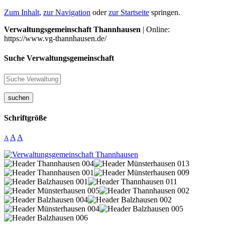
Zum Inhalt
,
zur Navigation
oder
zur Startseite
springen.
Verwaltungsgemeinschaft Thannhausen
| Online:
https://www.vg-thannhausen.de/
Suche Verwaltungsgemeinschaft
suchen
Schriftgröße
A
A
A