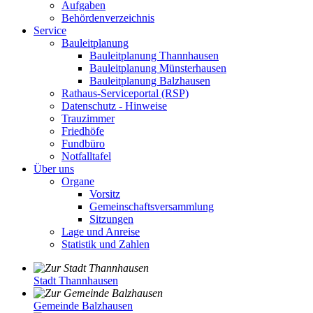
Aufgaben
Behördenverzeichnis
Service
Bauleitplanung
Bauleitplanung Thannhausen
Bauleitplanung Münsterhausen
Bauleitplanung Balzhausen
Rathaus-Serviceportal (RSP)
Datenschutz - Hinweise
Trauzimmer
Friedhöfe
Fundbüro
Notfalltafel
Über uns
Organe
Vorsitz
Gemeinschaftsversammlung
Sitzungen
Lage und Anreise
Statistik und Zahlen
Stadt Thannhausen
Gemeinde Balzhausen