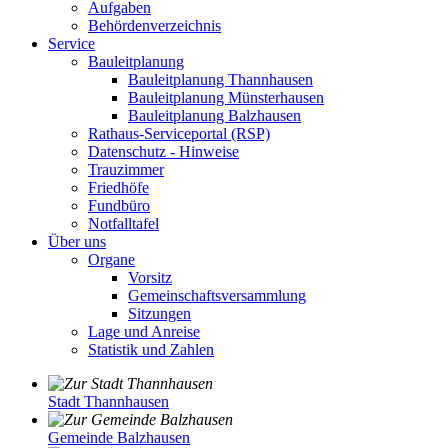
Aufgaben
Behördenverzeichnis
Service
Bauleitplanung
Bauleitplanung Thannhausen
Bauleitplanung Münsterhausen
Bauleitplanung Balzhausen
Rathaus-Serviceportal (RSP)
Datenschutz - Hinweise
Trauzimmer
Friedhöfe
Fundbüro
Notfalltafel
Über uns
Organe
Vorsitz
Gemeinschaftsversammlung
Sitzungen
Lage und Anreise
Statistik und Zahlen
Stadt Thannhausen
Gemeinde Balzhausen