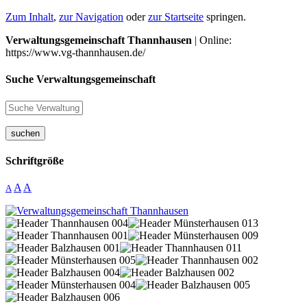
Zum Inhalt
,
zur Navigation
oder
zur Startseite
springen.
Verwaltungsgemeinschaft Thannhausen
| Online:
https://www.vg-thannhausen.de/
Suche Verwaltungsgemeinschaft
suchen
Schriftgröße
A
A
A