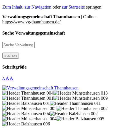
Zum Inhalt
,
zur Navigation
oder
zur Startseite
springen.
Verwaltungsgemeinschaft Thannhausen
| Online:
https://www.vg-thannhausen.de/
Suche Verwaltungsgemeinschaft
suchen
Schriftgröße
A
A
A