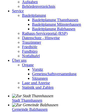
Aufgaben
Behördenverzeichnis
Service
Bauleitplanung
Bauleitplanung Thannhausen
Bauleitplanung Münsterhausen
Bauleitplanung Balzhausen
Rathaus-Serviceportal (RSP)
Datenschutz - Hinweise
Trauzimmer
Friedhöfe
Fundbüro
Notfalltafel
Über uns
Organe
Vorsitz
Gemeinschaftsversammlung
Sitzungen
Lage und Anreise
Statistik und Zahlen
Stadt Thannhausen
Gemeinde Balzhausen