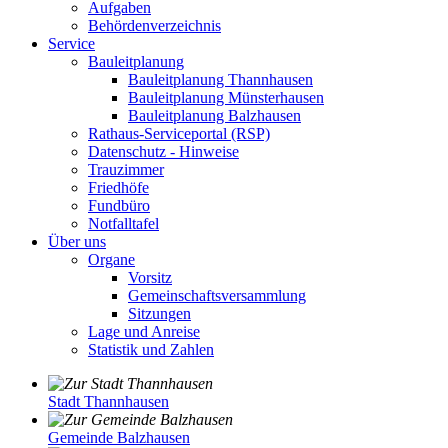
Aufgaben
Behördenverzeichnis
Service
Bauleitplanung
Bauleitplanung Thannhausen
Bauleitplanung Münsterhausen
Bauleitplanung Balzhausen
Rathaus-Serviceportal (RSP)
Datenschutz - Hinweise
Trauzimmer
Friedhöfe
Fundbüro
Notfalltafel
Über uns
Organe
Vorsitz
Gemeinschaftsversammlung
Sitzungen
Lage und Anreise
Statistik und Zahlen
Stadt Thannhausen
Gemeinde Balzhausen