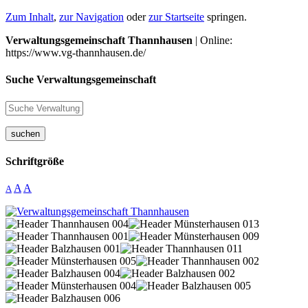
Zum Inhalt
,
zur Navigation
oder
zur Startseite
springen.
Verwaltungsgemeinschaft Thannhausen
| Online:
https://www.vg-thannhausen.de/
Suche Verwaltungsgemeinschaft
suchen
Schriftgröße
A
A
A