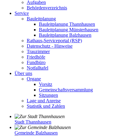
Aufgaben
Behördenverzeichnis
Service
Bauleitplanung
Bauleitplanung Thannhausen
Bauleitplanung Münsterhausen
Bauleitplanung Balzhausen
Rathaus-Serviceportal (RSP)
Datenschutz - Hinweise
Trauzimmer
Friedhöfe
Fundbüro
Notfalltafel
Über uns
Organe
Vorsitz
Gemeinschaftsversammlung
Sitzungen
Lage und Anreise
Statistik und Zahlen
Stadt Thannhausen
Gemeinde Balzhausen