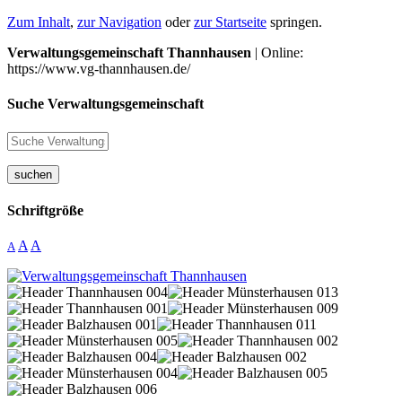
Zum Inhalt
,
zur Navigation
oder
zur Startseite
springen.
Verwaltungsgemeinschaft Thannhausen
| Online:
https://www.vg-thannhausen.de/
Suche Verwaltungsgemeinschaft
suchen
Schriftgröße
A
A
A