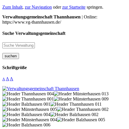
Zum Inhalt
,
zur Navigation
oder
zur Startseite
springen.
Verwaltungsgemeinschaft Thannhausen
| Online:
https://www.vg-thannhausen.de/
Suche Verwaltungsgemeinschaft
suchen
Schriftgröße
A
A
A