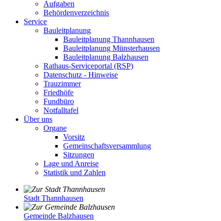
Aufgaben
Behördenverzeichnis
Service
Bauleitplanung
Bauleitplanung Thannhausen
Bauleitplanung Münsterhausen
Bauleitplanung Balzhausen
Rathaus-Serviceportal (RSP)
Datenschutz - Hinweise
Trauzimmer
Friedhöfe
Fundbüro
Notfalltafel
Über uns
Organe
Vorsitz
Gemeinschaftsversammlung
Sitzungen
Lage und Anreise
Statistik und Zahlen
Stadt Thannhausen
Gemeinde Balzhausen