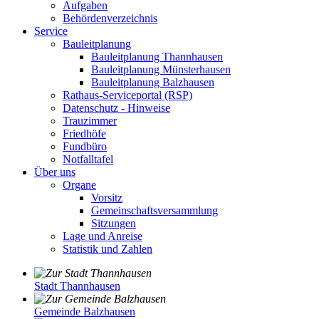
Aufgaben
Behördenverzeichnis
Service
Bauleitplanung
Bauleitplanung Thannhausen
Bauleitplanung Münsterhausen
Bauleitplanung Balzhausen
Rathaus-Serviceportal (RSP)
Datenschutz - Hinweise
Trauzimmer
Friedhöfe
Fundbüro
Notfalltafel
Über uns
Organe
Vorsitz
Gemeinschaftsversammlung
Sitzungen
Lage und Anreise
Statistik und Zahlen
Stadt Thannhausen
Gemeinde Balzhausen