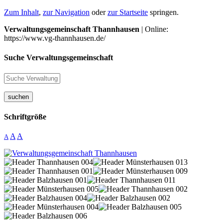
Zum Inhalt
,
zur Navigation
oder
zur Startseite
springen.
Verwaltungsgemeinschaft Thannhausen
| Online:
https://www.vg-thannhausen.de/
Suche Verwaltungsgemeinschaft
suchen
Schriftgröße
A
A
A