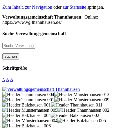
Zum Inhalt
,
zur Navigation
oder
zur Startseite
springen.
Verwaltungsgemeinschaft Thannhausen
| Online:
https://www.vg-thannhausen.de/
Suche Verwaltungsgemeinschaft
suchen
Schriftgröße
A
A
A