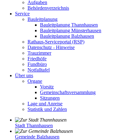
Aufgaben
Behördenverzeichnis
Service
Bauleitplanung
Bauleitplanung Thannhausen
Bauleitplanung Münsterhausen
Bauleitplanung Balzhausen
Rathaus-Serviceportal (RSP)
Datenschutz - Hinweise
Trauzimmer
Friedhöfe
Fundbüro
Notfalltafel
Über uns
Organe
Vorsitz
Gemeinschaftsversammlung
Sitzungen
Lage und Anreise
Statistik und Zahlen
Stadt Thannhausen
Gemeinde Balzhausen