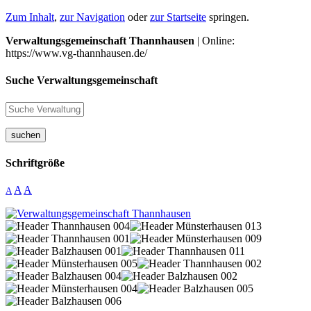
Zum Inhalt
,
zur Navigation
oder
zur Startseite
springen.
Verwaltungsgemeinschaft Thannhausen
| Online:
https://www.vg-thannhausen.de/
Suche Verwaltungsgemeinschaft
suchen
Schriftgröße
A
A
A