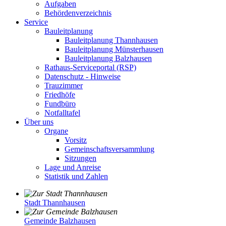
Aufgaben
Behördenverzeichnis
Service
Bauleitplanung
Bauleitplanung Thannhausen
Bauleitplanung Münsterhausen
Bauleitplanung Balzhausen
Rathaus-Serviceportal (RSP)
Datenschutz - Hinweise
Trauzimmer
Friedhöfe
Fundbüro
Notfalltafel
Über uns
Organe
Vorsitz
Gemeinschaftsversammlung
Sitzungen
Lage und Anreise
Statistik und Zahlen
Stadt Thannhausen
Gemeinde Balzhausen