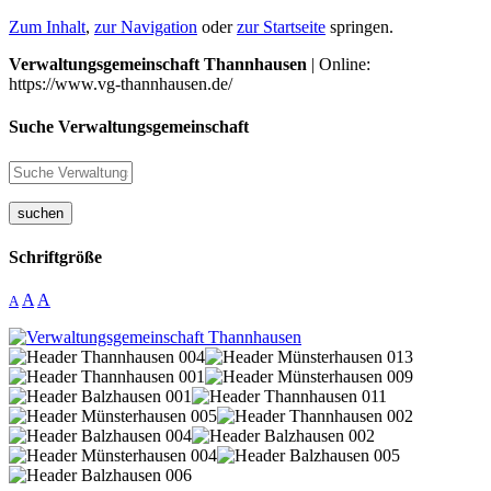
Zum Inhalt
,
zur Navigation
oder
zur Startseite
springen.
Verwaltungsgemeinschaft Thannhausen
| Online:
https://www.vg-thannhausen.de/
Suche Verwaltungsgemeinschaft
suchen
Schriftgröße
A
A
A