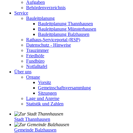
Aufgaben
Behördenverzeichnis
Service
Bauleitplanung
Bauleitplanung Thannhausen
Bauleitplanung Münsterhausen
Bauleitplanung Balzhausen
Rathaus-Serviceportal (RSP)
Datenschutz - Hinweise
Trauzimmer
Friedhöfe
Fundbüro
Notfalltafel
Über uns
Organe
Vorsitz
Gemeinschaftsversammlung
Sitzungen
Lage und Anreise
Statistik und Zahlen
Stadt Thannhausen
Gemeinde Balzhausen