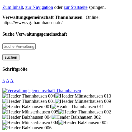
Zum Inhalt
,
zur Navigation
oder
zur Startseite
springen.
Verwaltungsgemeinschaft Thannhausen
| Online:
https://www.vg-thannhausen.de/
Suche Verwaltungsgemeinschaft
suchen
Schriftgröße
A
A
A