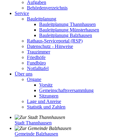
Aufgaben
Behördenverzeichnis
Service
Bauleitplanung
Bauleitplanung Thannhausen
Bauleitplanung Münsterhausen
Bauleitplanung Balzhausen
Rathaus-Serviceportal (RSP)
Datenschutz - Hinweise
Trauzimmer
Friedhöfe
Fundbüro
Notfalltafel
Über uns
Organe
Vorsitz
Gemeinschaftsversammlung
Sitzungen
Lage und Anreise
Statistik und Zahlen
Stadt Thannhausen
Gemeinde Balzhausen