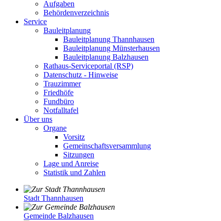
Aufgaben
Behördenverzeichnis
Service
Bauleitplanung
Bauleitplanung Thannhausen
Bauleitplanung Münsterhausen
Bauleitplanung Balzhausen
Rathaus-Serviceportal (RSP)
Datenschutz - Hinweise
Trauzimmer
Friedhöfe
Fundbüro
Notfalltafel
Über uns
Organe
Vorsitz
Gemeinschaftsversammlung
Sitzungen
Lage und Anreise
Statistik und Zahlen
Stadt Thannhausen
Gemeinde Balzhausen