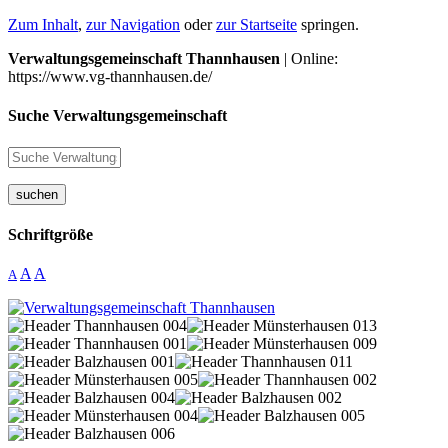
Zum Inhalt
,
zur Navigation
oder
zur Startseite
springen.
Verwaltungsgemeinschaft Thannhausen
| Online:
https://www.vg-thannhausen.de/
Suche Verwaltungsgemeinschaft
suchen
Schriftgröße
A
A
A