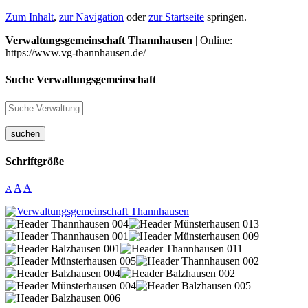
Zum Inhalt
,
zur Navigation
oder
zur Startseite
springen.
Verwaltungsgemeinschaft Thannhausen
| Online:
https://www.vg-thannhausen.de/
Suche Verwaltungsgemeinschaft
suchen
Schriftgröße
A
A
A