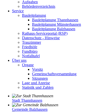
Aufgaben
Behördenverzeichnis
Service
Bauleitplanung
Bauleitplanung Thannhausen
Bauleitplanung Münsterhausen
Bauleitplanung Balzhausen
Rathaus-Serviceportal (RSP)
Datenschutz - Hinweise
Trauzimmer
Friedhöfe
Fundbüro
Notfalltafel
Über uns
Organe
Vorsitz
Gemeinschaftsversammlung
Sitzungen
Lage und Anreise
Statistik und Zahlen
Stadt Thannhausen
Gemeinde Balzhausen