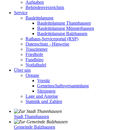
Aufgaben
Behördenverzeichnis
Service
Bauleitplanung
Bauleitplanung Thannhausen
Bauleitplanung Münsterhausen
Bauleitplanung Balzhausen
Rathaus-Serviceportal (RSP)
Datenschutz - Hinweise
Trauzimmer
Friedhöfe
Fundbüro
Notfalltafel
Über uns
Organe
Vorsitz
Gemeinschaftsversammlung
Sitzungen
Lage und Anreise
Statistik und Zahlen
Stadt Thannhausen
Gemeinde Balzhausen