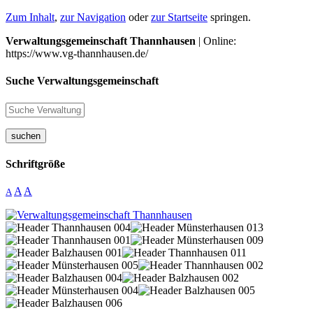
Zum Inhalt
,
zur Navigation
oder
zur Startseite
springen.
Verwaltungsgemeinschaft Thannhausen
| Online:
https://www.vg-thannhausen.de/
Suche Verwaltungsgemeinschaft
suchen
Schriftgröße
A
A
A