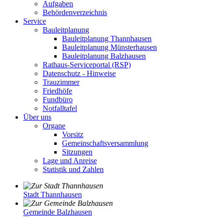
Aufgaben
Behördenverzeichnis
Service
Bauleitplanung
Bauleitplanung Thannhausen
Bauleitplanung Münsterhausen
Bauleitplanung Balzhausen
Rathaus-Serviceportal (RSP)
Datenschutz - Hinweise
Trauzimmer
Friedhöfe
Fundbüro
Notfalltafel
Über uns
Organe
Vorsitz
Gemeinschaftsversammlung
Sitzungen
Lage und Anreise
Statistik und Zahlen
Stadt Thannhausen
Gemeinde Balzhausen