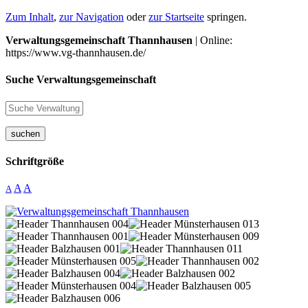
Zum Inhalt
,
zur Navigation
oder
zur Startseite
springen.
Verwaltungsgemeinschaft Thannhausen
| Online:
https://www.vg-thannhausen.de/
Suche Verwaltungsgemeinschaft
suchen
Schriftgröße
A
A
A