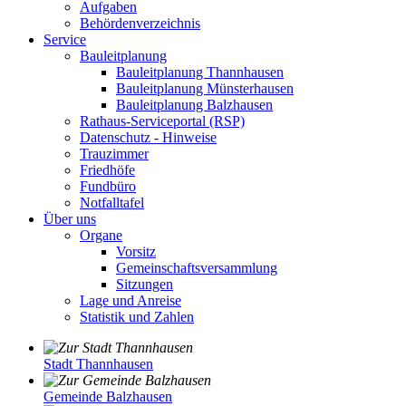
Aufgaben
Behördenverzeichnis
Service
Bauleitplanung
Bauleitplanung Thannhausen
Bauleitplanung Münsterhausen
Bauleitplanung Balzhausen
Rathaus-Serviceportal (RSP)
Datenschutz - Hinweise
Trauzimmer
Friedhöfe
Fundbüro
Notfalltafel
Über uns
Organe
Vorsitz
Gemeinschaftsversammlung
Sitzungen
Lage und Anreise
Statistik und Zahlen
Stadt Thannhausen
Gemeinde Balzhausen