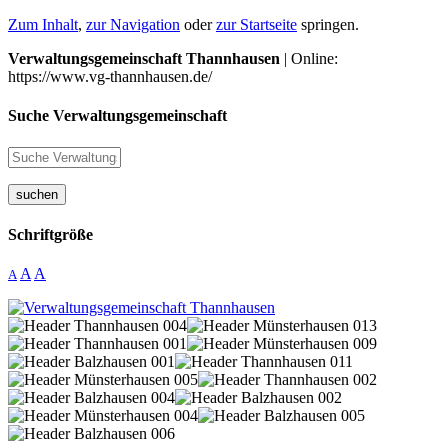
Zum Inhalt
,
zur Navigation
oder
zur Startseite
springen.
Verwaltungsgemeinschaft Thannhausen
| Online:
https://www.vg-thannhausen.de/
Suche Verwaltungsgemeinschaft
suchen
Schriftgröße
A
A
A