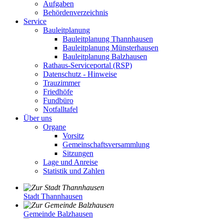
Aufgaben
Behördenverzeichnis
Service
Bauleitplanung
Bauleitplanung Thannhausen
Bauleitplanung Münsterhausen
Bauleitplanung Balzhausen
Rathaus-Serviceportal (RSP)
Datenschutz - Hinweise
Trauzimmer
Friedhöfe
Fundbüro
Notfalltafel
Über uns
Organe
Vorsitz
Gemeinschaftsversammlung
Sitzungen
Lage und Anreise
Statistik und Zahlen
Stadt Thannhausen
Gemeinde Balzhausen