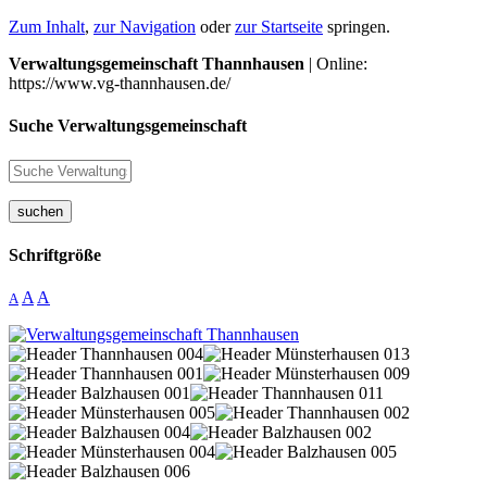
Zum Inhalt
,
zur Navigation
oder
zur Startseite
springen.
Verwaltungsgemeinschaft Thannhausen
| Online:
https://www.vg-thannhausen.de/
Suche Verwaltungsgemeinschaft
suchen
Schriftgröße
A
A
A