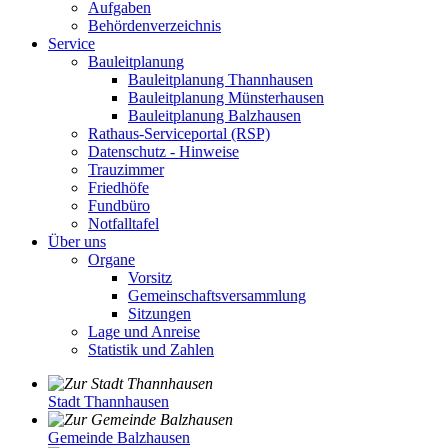
Aufgaben
Behördenverzeichnis
Service
Bauleitplanung
Bauleitplanung Thannhausen
Bauleitplanung Münsterhausen
Bauleitplanung Balzhausen
Rathaus-Serviceportal (RSP)
Datenschutz - Hinweise
Trauzimmer
Friedhöfe
Fundbüro
Notfalltafel
Über uns
Organe
Vorsitz
Gemeinschaftsversammlung
Sitzungen
Lage und Anreise
Statistik und Zahlen
Stadt Thannhausen
Gemeinde Balzhausen