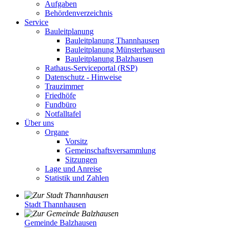
Aufgaben
Behördenverzeichnis
Service
Bauleitplanung
Bauleitplanung Thannhausen
Bauleitplanung Münsterhausen
Bauleitplanung Balzhausen
Rathaus-Serviceportal (RSP)
Datenschutz - Hinweise
Trauzimmer
Friedhöfe
Fundbüro
Notfalltafel
Über uns
Organe
Vorsitz
Gemeinschaftsversammlung
Sitzungen
Lage und Anreise
Statistik und Zahlen
Stadt Thannhausen
Gemeinde Balzhausen