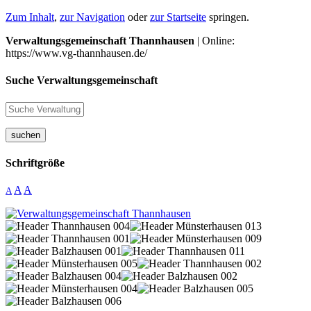
Zum Inhalt
,
zur Navigation
oder
zur Startseite
springen.
Verwaltungsgemeinschaft Thannhausen
| Online:
https://www.vg-thannhausen.de/
Suche Verwaltungsgemeinschaft
suchen
Schriftgröße
A
A
A