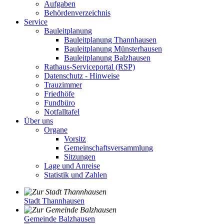
Aufgaben
Behördenverzeichnis
Service
Bauleitplanung
Bauleitplanung Thannhausen
Bauleitplanung Münsterhausen
Bauleitplanung Balzhausen
Rathaus-Serviceportal (RSP)
Datenschutz - Hinweise
Trauzimmer
Friedhöfe
Fundbüro
Notfalltafel
Über uns
Organe
Vorsitz
Gemeinschaftsversammlung
Sitzungen
Lage und Anreise
Statistik und Zahlen
Stadt Thannhausen
Gemeinde Balzhausen