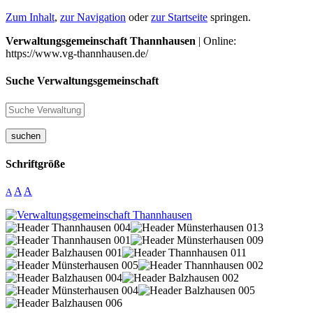
Zum Inhalt
,
zur Navigation
oder
zur Startseite
springen.
Verwaltungsgemeinschaft Thannhausen
| Online:
https://www.vg-thannhausen.de/
Suche Verwaltungsgemeinschaft
suchen
Schriftgröße
A
A
A