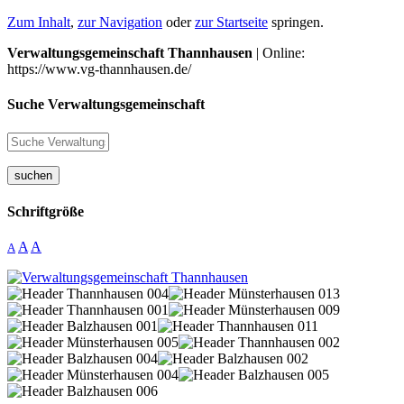
Zum Inhalt
,
zur Navigation
oder
zur Startseite
springen.
Verwaltungsgemeinschaft Thannhausen
| Online:
https://www.vg-thannhausen.de/
Suche Verwaltungsgemeinschaft
suchen
Schriftgröße
A
A
A