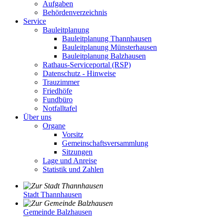
Aufgaben
Behördenverzeichnis
Service
Bauleitplanung
Bauleitplanung Thannhausen
Bauleitplanung Münsterhausen
Bauleitplanung Balzhausen
Rathaus-Serviceportal (RSP)
Datenschutz - Hinweise
Trauzimmer
Friedhöfe
Fundbüro
Notfalltafel
Über uns
Organe
Vorsitz
Gemeinschaftsversammlung
Sitzungen
Lage und Anreise
Statistik und Zahlen
Stadt Thannhausen
Gemeinde Balzhausen