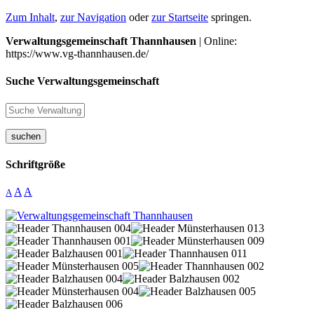
Zum Inhalt
,
zur Navigation
oder
zur Startseite
springen.
Verwaltungsgemeinschaft Thannhausen
| Online:
https://www.vg-thannhausen.de/
Suche Verwaltungsgemeinschaft
suchen
Schriftgröße
A
A
A