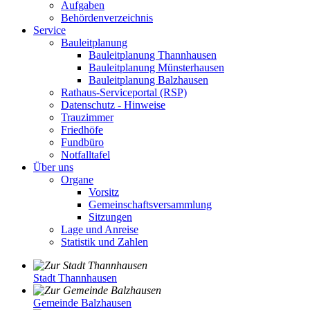
Aufgaben
Behördenverzeichnis
Service
Bauleitplanung
Bauleitplanung Thannhausen
Bauleitplanung Münsterhausen
Bauleitplanung Balzhausen
Rathaus-Serviceportal (RSP)
Datenschutz - Hinweise
Trauzimmer
Friedhöfe
Fundbüro
Notfalltafel
Über uns
Organe
Vorsitz
Gemeinschaftsversammlung
Sitzungen
Lage und Anreise
Statistik und Zahlen
Stadt Thannhausen
Gemeinde Balzhausen