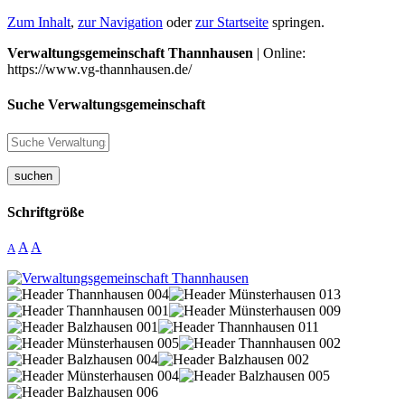
Zum Inhalt
,
zur Navigation
oder
zur Startseite
springen.
Verwaltungsgemeinschaft Thannhausen
| Online:
https://www.vg-thannhausen.de/
Suche Verwaltungsgemeinschaft
suchen
Schriftgröße
A
A
A