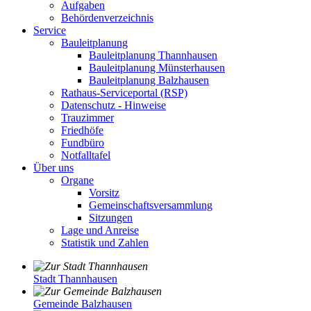
Aufgaben
Behördenverzeichnis
Service
Bauleitplanung
Bauleitplanung Thannhausen
Bauleitplanung Münsterhausen
Bauleitplanung Balzhausen
Rathaus-Serviceportal (RSP)
Datenschutz - Hinweise
Trauzimmer
Friedhöfe
Fundbüro
Notfalltafel
Über uns
Organe
Vorsitz
Gemeinschaftsversammlung
Sitzungen
Lage und Anreise
Statistik und Zahlen
Stadt Thannhausen
Gemeinde Balzhausen