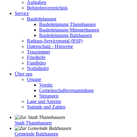
Aufgaben
Behördenverzeichnis
Service
Bauleitplanung
Bauleitplanung Thannhausen
Bauleitplanung Münsterhausen
Bauleitplanung Balzhausen
Rathaus-Serviceportal (RSP)
Datenschutz - Hinweise
Trauzimmer
Friedhöfe
Fundbüro
Notfalltafel
Über uns
Organe
Vorsitz
Gemeinschaftsversammlung
Sitzungen
Lage und Anreise
Statistik und Zahlen
Stadt Thannhausen
Gemeinde Balzhausen