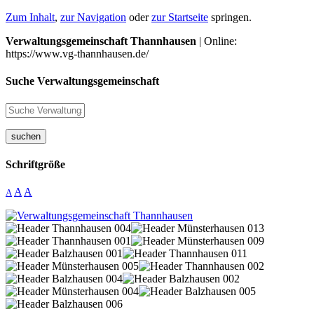
Zum Inhalt
,
zur Navigation
oder
zur Startseite
springen.
Verwaltungsgemeinschaft Thannhausen
| Online:
https://www.vg-thannhausen.de/
Suche Verwaltungsgemeinschaft
suchen
Schriftgröße
A
A
A