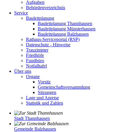
Aufgaben
Behördenverzeichnis
Service
Bauleitplanung
Bauleitplanung Thannhausen
Bauleitplanung Münsterhausen
Bauleitplanung Balzhausen
Rathaus-Serviceportal (RSP)
Datenschutz - Hinweise
Trauzimmer
Friedhöfe
Fundbüro
Notfalltafel
Über uns
Organe
Vorsitz
Gemeinschaftsversammlung
Sitzungen
Lage und Anreise
Statistik und Zahlen
Stadt Thannhausen
Gemeinde Balzhausen