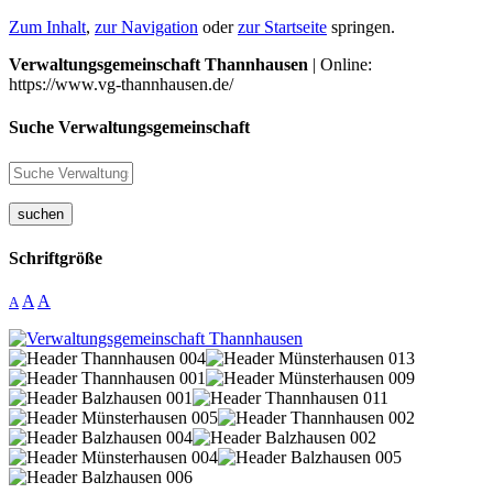
Zum Inhalt
,
zur Navigation
oder
zur Startseite
springen.
Verwaltungsgemeinschaft Thannhausen
| Online:
https://www.vg-thannhausen.de/
Suche Verwaltungsgemeinschaft
suchen
Schriftgröße
A
A
A