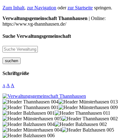
Zum Inhalt
,
zur Navigation
oder
zur Startseite
springen.
Verwaltungsgemeinschaft Thannhausen
| Online:
https://www.vg-thannhausen.de/
Suche Verwaltungsgemeinschaft
suchen
Schriftgröße
A
A
A