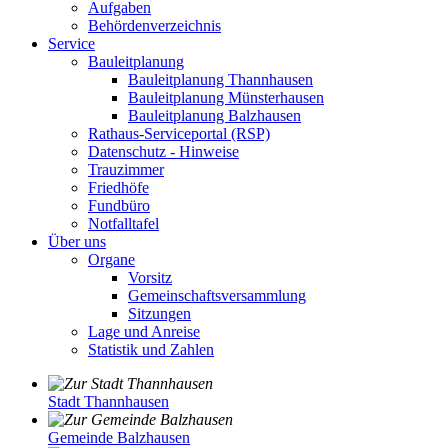
Aufgaben
Behördenverzeichnis
Service
Bauleitplanung
Bauleitplanung Thannhausen
Bauleitplanung Münsterhausen
Bauleitplanung Balzhausen
Rathaus-Serviceportal (RSP)
Datenschutz - Hinweise
Trauzimmer
Friedhöfe
Fundbüro
Notfalltafel
Über uns
Organe
Vorsitz
Gemeinschaftsversammlung
Sitzungen
Lage und Anreise
Statistik und Zahlen
Stadt Thannhausen
Gemeinde Balzhausen