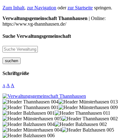
Zum Inhalt
,
zur Navigation
oder
zur Startseite
springen.
Verwaltungsgemeinschaft Thannhausen
| Online:
https://www.vg-thannhausen.de/
Suche Verwaltungsgemeinschaft
suchen
Schriftgröße
A
A
A