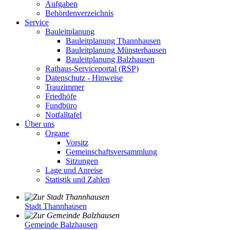
Aufgaben
Behördenverzeichnis
Service
Bauleitplanung
Bauleitplanung Thannhausen
Bauleitplanung Münsterhausen
Bauleitplanung Balzhausen
Rathaus-Serviceportal (RSP)
Datenschutz - Hinweise
Trauzimmer
Friedhöfe
Fundbüro
Notfalltafel
Über uns
Organe
Vorsitz
Gemeinschaftsversammlung
Sitzungen
Lage und Anreise
Statistik und Zahlen
Stadt Thannhausen
Gemeinde Balzhausen