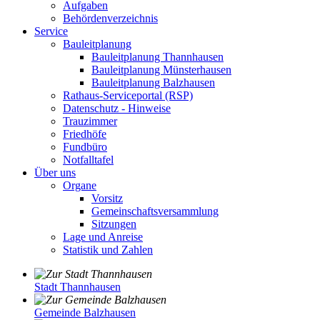
Aufgaben
Behördenverzeichnis
Service
Bauleitplanung
Bauleitplanung Thannhausen
Bauleitplanung Münsterhausen
Bauleitplanung Balzhausen
Rathaus-Serviceportal (RSP)
Datenschutz - Hinweise
Trauzimmer
Friedhöfe
Fundbüro
Notfalltafel
Über uns
Organe
Vorsitz
Gemeinschaftsversammlung
Sitzungen
Lage und Anreise
Statistik und Zahlen
Stadt Thannhausen
Gemeinde Balzhausen