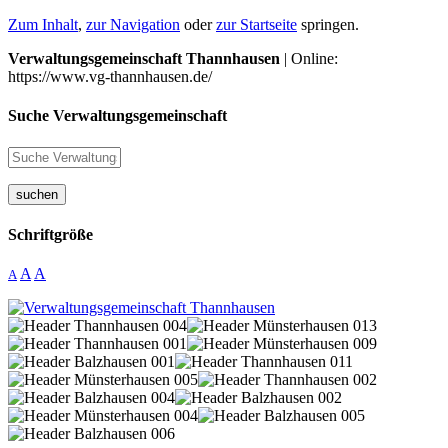
Zum Inhalt
,
zur Navigation
oder
zur Startseite
springen.
Verwaltungsgemeinschaft Thannhausen
| Online:
https://www.vg-thannhausen.de/
Suche Verwaltungsgemeinschaft
suchen
Schriftgröße
A
A
A