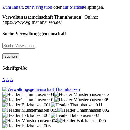
Zum Inhalt
,
zur Navigation
oder
zur Startseite
springen.
Verwaltungsgemeinschaft Thannhausen
| Online:
https://www.vg-thannhausen.de/
Suche Verwaltungsgemeinschaft
suchen
Schriftgröße
A
A
A