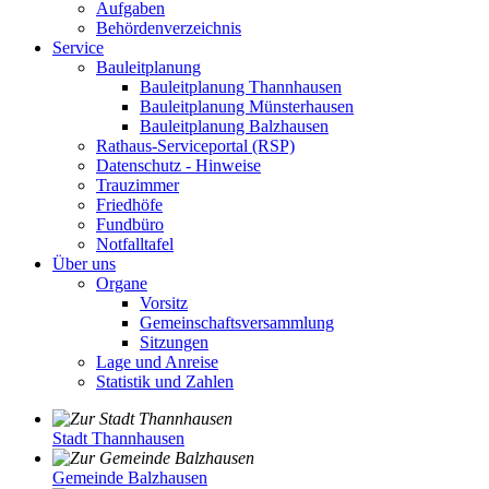
Aufgaben
Behördenverzeichnis
Service
Bauleitplanung
Bauleitplanung Thannhausen
Bauleitplanung Münsterhausen
Bauleitplanung Balzhausen
Rathaus-Serviceportal (RSP)
Datenschutz - Hinweise
Trauzimmer
Friedhöfe
Fundbüro
Notfalltafel
Über uns
Organe
Vorsitz
Gemeinschaftsversammlung
Sitzungen
Lage und Anreise
Statistik und Zahlen
Stadt Thannhausen
Gemeinde Balzhausen