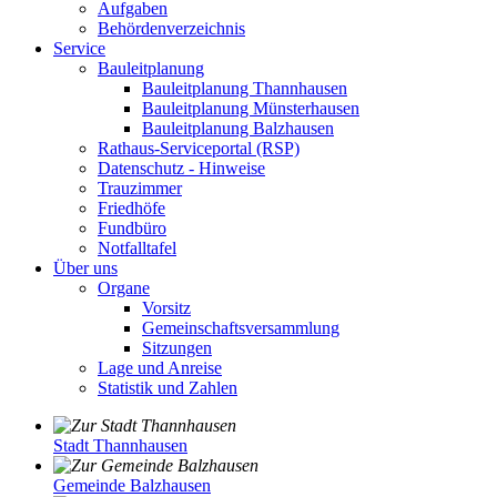
Aufgaben
Behördenverzeichnis
Service
Bauleitplanung
Bauleitplanung Thannhausen
Bauleitplanung Münsterhausen
Bauleitplanung Balzhausen
Rathaus-Serviceportal (RSP)
Datenschutz - Hinweise
Trauzimmer
Friedhöfe
Fundbüro
Notfalltafel
Über uns
Organe
Vorsitz
Gemeinschaftsversammlung
Sitzungen
Lage und Anreise
Statistik und Zahlen
Stadt Thannhausen
Gemeinde Balzhausen