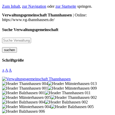
Zum Inhalt
,
zur Navigation
oder
zur Startseite
springen.
Verwaltungsgemeinschaft Thannhausen
| Online:
https://www.vg-thannhausen.de/
Suche Verwaltungsgemeinschaft
suchen
Schriftgröße
A
A
A