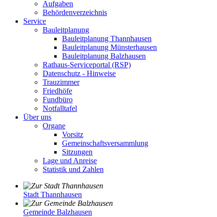
Aufgaben
Behördenverzeichnis
Service
Bauleitplanung
Bauleitplanung Thannhausen
Bauleitplanung Münsterhausen
Bauleitplanung Balzhausen
Rathaus-Serviceportal (RSP)
Datenschutz - Hinweise
Trauzimmer
Friedhöfe
Fundbüro
Notfalltafel
Über uns
Organe
Vorsitz
Gemeinschaftsversammlung
Sitzungen
Lage und Anreise
Statistik und Zahlen
Stadt Thannhausen
Gemeinde Balzhausen