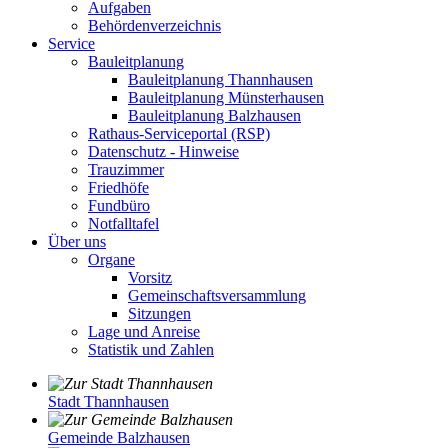
Aufgaben
Behördenverzeichnis
Service
Bauleitplanung
Bauleitplanung Thannhausen
Bauleitplanung Münsterhausen
Bauleitplanung Balzhausen
Rathaus-Serviceportal (RSP)
Datenschutz - Hinweise
Trauzimmer
Friedhöfe
Fundbüro
Notfalltafel
Über uns
Organe
Vorsitz
Gemeinschaftsversammlung
Sitzungen
Lage und Anreise
Statistik und Zahlen
Stadt Thannhausen
Gemeinde Balzhausen