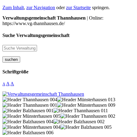
Zum Inhalt
,
zur Navigation
oder
zur Startseite
springen.
Verwaltungsgemeinschaft Thannhausen
| Online:
https://www.vg-thannhausen.de/
Suche Verwaltungsgemeinschaft
suchen
Schriftgröße
A
A
A