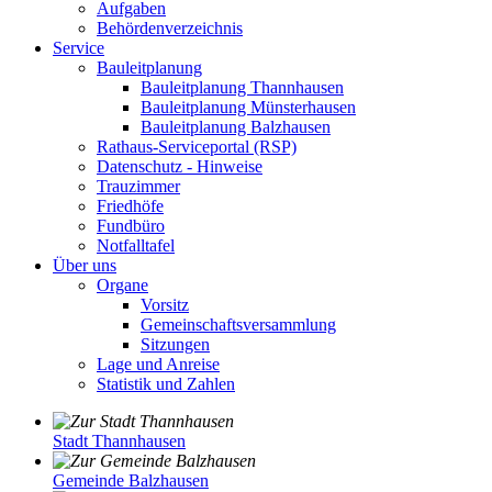
Aufgaben
Behördenverzeichnis
Service
Bauleitplanung
Bauleitplanung Thannhausen
Bauleitplanung Münsterhausen
Bauleitplanung Balzhausen
Rathaus-Serviceportal (RSP)
Datenschutz - Hinweise
Trauzimmer
Friedhöfe
Fundbüro
Notfalltafel
Über uns
Organe
Vorsitz
Gemeinschaftsversammlung
Sitzungen
Lage und Anreise
Statistik und Zahlen
Stadt Thannhausen
Gemeinde Balzhausen