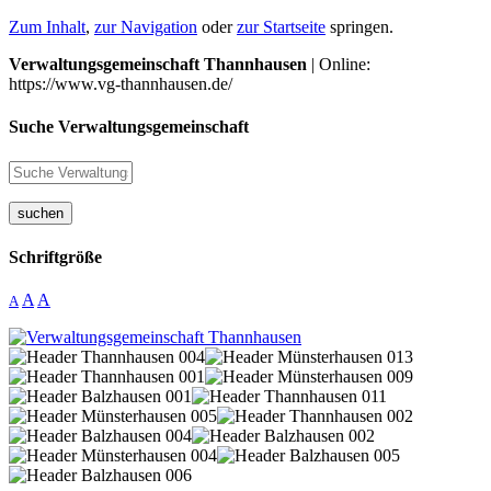
Zum Inhalt
,
zur Navigation
oder
zur Startseite
springen.
Verwaltungsgemeinschaft Thannhausen
| Online:
https://www.vg-thannhausen.de/
Suche Verwaltungsgemeinschaft
suchen
Schriftgröße
A
A
A