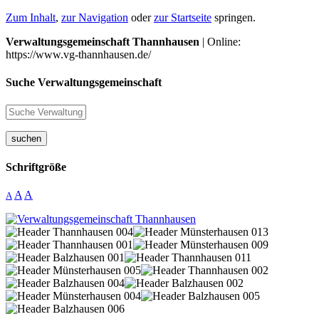
Zum Inhalt
,
zur Navigation
oder
zur Startseite
springen.
Verwaltungsgemeinschaft Thannhausen
| Online:
https://www.vg-thannhausen.de/
Suche Verwaltungsgemeinschaft
suchen
Schriftgröße
A
A
A