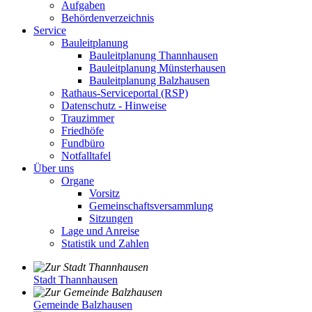
Aufgaben
Behördenverzeichnis
Service
Bauleitplanung
Bauleitplanung Thannhausen
Bauleitplanung Münsterhausen
Bauleitplanung Balzhausen
Rathaus-Serviceportal (RSP)
Datenschutz - Hinweise
Trauzimmer
Friedhöfe
Fundbüro
Notfalltafel
Über uns
Organe
Vorsitz
Gemeinschaftsversammlung
Sitzungen
Lage und Anreise
Statistik und Zahlen
Stadt Thannhausen
Gemeinde Balzhausen