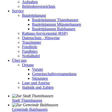
Aufgaben
Behördenverzeichnis
Service
Bauleitplanung
Bauleitplanung Thannhausen
Bauleitplanung Münsterhausen
Bauleitplanung Balzhausen
Rathaus-Serviceportal (RSP)
Datenschutz - Hinweise
Trauzimmer
Friedhöfe
Fundbüro
Notfalltafel
Über uns
Organe
Vorsitz
Gemeinschaftsversammlung
Sitzungen
Lage und Anreise
Statistik und Zahlen
Stadt Thannhausen
Gemeinde Balzhausen