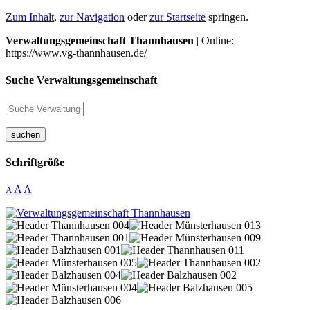
Zum Inhalt
,
zur Navigation
oder
zur Startseite
springen.
Verwaltungsgemeinschaft Thannhausen
| Online:
https://www.vg-thannhausen.de/
Suche Verwaltungsgemeinschaft
suchen
Schriftgröße
A
A
A