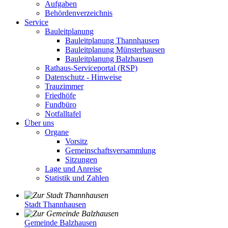
Aufgaben
Behördenverzeichnis
Service
Bauleitplanung
Bauleitplanung Thannhausen
Bauleitplanung Münsterhausen
Bauleitplanung Balzhausen
Rathaus-Serviceportal (RSP)
Datenschutz - Hinweise
Trauzimmer
Friedhöfe
Fundbüro
Notfalltafel
Über uns
Organe
Vorsitz
Gemeinschaftsversammlung
Sitzungen
Lage und Anreise
Statistik und Zahlen
Stadt Thannhausen
Gemeinde Balzhausen