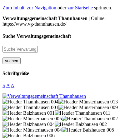
Zum Inhalt
,
zur Navigation
oder
zur Startseite
springen.
Verwaltungsgemeinschaft Thannhausen
| Online:
https://www.vg-thannhausen.de/
Suche Verwaltungsgemeinschaft
suchen
Schriftgröße
A
A
A