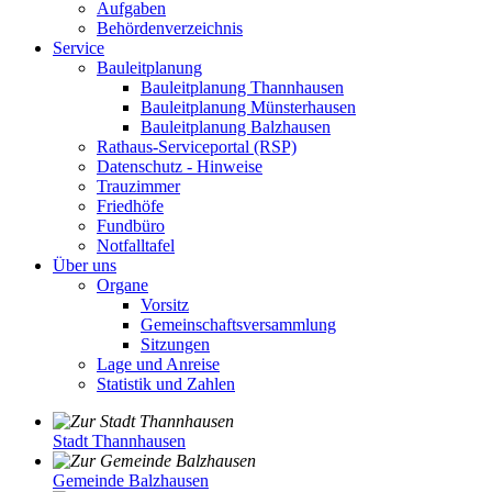
Aufgaben
Behördenverzeichnis
Service
Bauleitplanung
Bauleitplanung Thannhausen
Bauleitplanung Münsterhausen
Bauleitplanung Balzhausen
Rathaus-Serviceportal (RSP)
Datenschutz - Hinweise
Trauzimmer
Friedhöfe
Fundbüro
Notfalltafel
Über uns
Organe
Vorsitz
Gemeinschaftsversammlung
Sitzungen
Lage und Anreise
Statistik und Zahlen
Stadt Thannhausen
Gemeinde Balzhausen