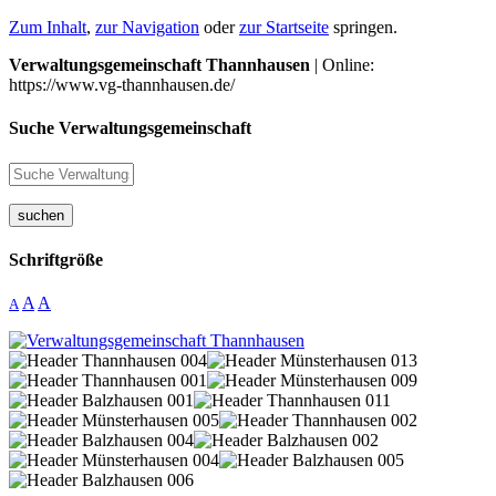
Zum Inhalt
,
zur Navigation
oder
zur Startseite
springen.
Verwaltungsgemeinschaft Thannhausen
| Online:
https://www.vg-thannhausen.de/
Suche Verwaltungsgemeinschaft
suchen
Schriftgröße
A
A
A