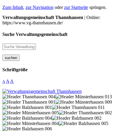
Zum Inhalt
,
zur Navigation
oder
zur Startseite
springen.
Verwaltungsgemeinschaft Thannhausen
| Online:
https://www.vg-thannhausen.de/
Suche Verwaltungsgemeinschaft
suchen
Schriftgröße
A
A
A