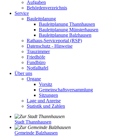
Aufgaben
Behördenverzeichnis
Service
Bauleitplanung
Bauleitplanung Thannhausen
Bauleitplanung Münsterhausen
Bauleitplanung Balzhausen
Rathaus-Serviceportal (RSP)
Datenschutz - Hinweise
Trauzimmer
Friedhöfe
Fundbüro
Notfalltafel
Über uns
Organe
Vorsitz
Gemeinschaftsversammlung
Sitzungen
Lage und Anreise
Statistik und Zahlen
Stadt Thannhausen
Gemeinde Balzhausen