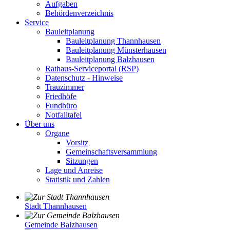
Aufgaben
Behördenverzeichnis
Service
Bauleitplanung
Bauleitplanung Thannhausen
Bauleitplanung Münsterhausen
Bauleitplanung Balzhausen
Rathaus-Serviceportal (RSP)
Datenschutz - Hinweise
Trauzimmer
Friedhöfe
Fundbüro
Notfalltafel
Über uns
Organe
Vorsitz
Gemeinschaftsversammlung
Sitzungen
Lage und Anreise
Statistik und Zahlen
Stadt Thannhausen
Gemeinde Balzhausen