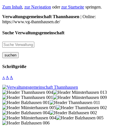
Zum Inhalt
,
zur Navigation
oder
zur Startseite
springen.
Verwaltungsgemeinschaft Thannhausen
| Online:
https://www.vg-thannhausen.de/
Suche Verwaltungsgemeinschaft
suchen
Schriftgröße
A
A
A