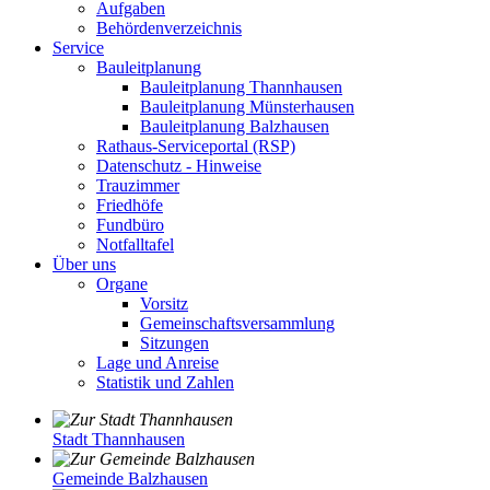
Aufgaben
Behördenverzeichnis
Service
Bauleitplanung
Bauleitplanung Thannhausen
Bauleitplanung Münsterhausen
Bauleitplanung Balzhausen
Rathaus-Serviceportal (RSP)
Datenschutz - Hinweise
Trauzimmer
Friedhöfe
Fundbüro
Notfalltafel
Über uns
Organe
Vorsitz
Gemeinschaftsversammlung
Sitzungen
Lage und Anreise
Statistik und Zahlen
Stadt Thannhausen
Gemeinde Balzhausen