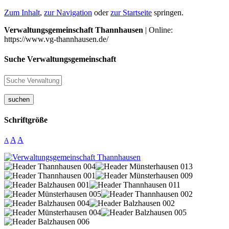
Zum Inhalt
,
zur Navigation
oder
zur Startseite
springen.
Verwaltungsgemeinschaft Thannhausen
| Online:
https://www.vg-thannhausen.de/
Suche Verwaltungsgemeinschaft
suchen
Schriftgröße
A
A
A