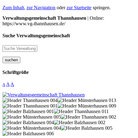
Zum Inhalt
,
zur Navigation
oder
zur Startseite
springen.
Verwaltungsgemeinschaft Thannhausen
| Online:
https://www.vg-thannhausen.de/
Suche Verwaltungsgemeinschaft
suchen
Schriftgröße
A
A
A