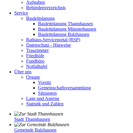
Aufgaben
Behördenverzeichnis
Service
Bauleitplanung
Bauleitplanung Thannhausen
Bauleitplanung Münsterhausen
Bauleitplanung Balzhausen
Rathaus-Serviceportal (RSP)
Datenschutz - Hinweise
Trauzimmer
Friedhöfe
Fundbüro
Notfalltafel
Über uns
Organe
Vorsitz
Gemeinschaftsversammlung
Sitzungen
Lage und Anreise
Statistik und Zahlen
Stadt Thannhausen
Gemeinde Balzhausen