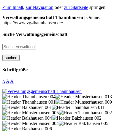
Zum Inhalt
,
zur Navigation
oder
zur Startseite
springen.
Verwaltungsgemeinschaft Thannhausen
| Online:
https://www.vg-thannhausen.de/
Suche Verwaltungsgemeinschaft
suchen
Schriftgröße
A
A
A