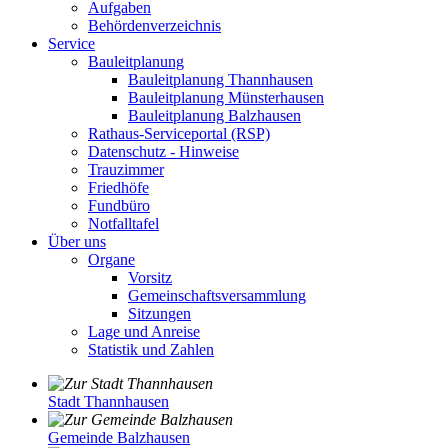
Aufgaben
Behördenverzeichnis
Service
Bauleitplanung
Bauleitplanung Thannhausen
Bauleitplanung Münsterhausen
Bauleitplanung Balzhausen
Rathaus-Serviceportal (RSP)
Datenschutz - Hinweise
Trauzimmer
Friedhöfe
Fundbüro
Notfalltafel
Über uns
Organe
Vorsitz
Gemeinschaftsversammlung
Sitzungen
Lage und Anreise
Statistik und Zahlen
Stadt Thannhausen
Gemeinde Balzhausen