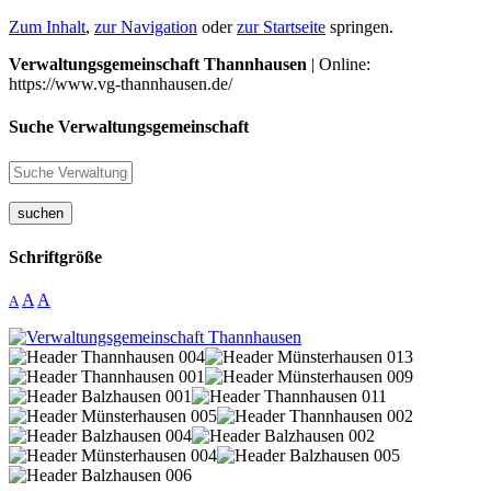
Zum Inhalt
,
zur Navigation
oder
zur Startseite
springen.
Verwaltungsgemeinschaft Thannhausen
| Online:
https://www.vg-thannhausen.de/
Suche Verwaltungsgemeinschaft
suchen
Schriftgröße
A
A
A