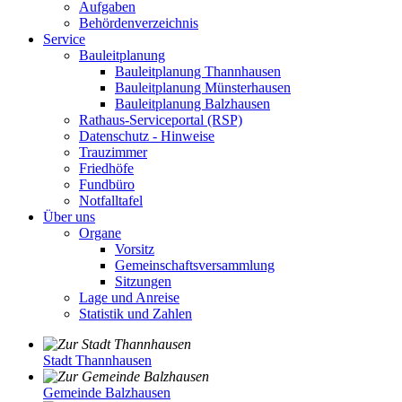
Aufgaben
Behördenverzeichnis
Service
Bauleitplanung
Bauleitplanung Thannhausen
Bauleitplanung Münsterhausen
Bauleitplanung Balzhausen
Rathaus-Serviceportal (RSP)
Datenschutz - Hinweise
Trauzimmer
Friedhöfe
Fundbüro
Notfalltafel
Über uns
Organe
Vorsitz
Gemeinschaftsversammlung
Sitzungen
Lage und Anreise
Statistik und Zahlen
Stadt Thannhausen
Gemeinde Balzhausen