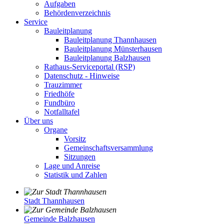
Aufgaben
Behördenverzeichnis
Service
Bauleitplanung
Bauleitplanung Thannhausen
Bauleitplanung Münsterhausen
Bauleitplanung Balzhausen
Rathaus-Serviceportal (RSP)
Datenschutz - Hinweise
Trauzimmer
Friedhöfe
Fundbüro
Notfalltafel
Über uns
Organe
Vorsitz
Gemeinschaftsversammlung
Sitzungen
Lage und Anreise
Statistik und Zahlen
Stadt Thannhausen
Gemeinde Balzhausen