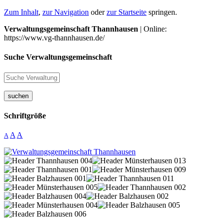
Zum Inhalt
,
zur Navigation
oder
zur Startseite
springen.
Verwaltungsgemeinschaft Thannhausen
| Online:
https://www.vg-thannhausen.de/
Suche Verwaltungsgemeinschaft
suchen
Schriftgröße
A
A
A